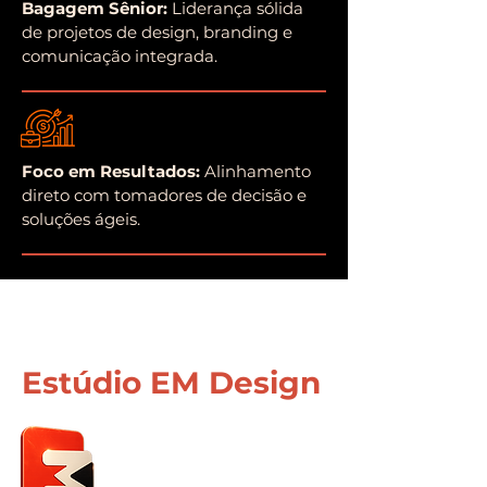
Bagagem Sênior:
Liderança sólida
de projetos de design, branding e
comunicação integrada.
Foco em Resultados:
Alinhamento
direto com tomadores de decisão e
soluções ágeis.
Estúdio EM Design